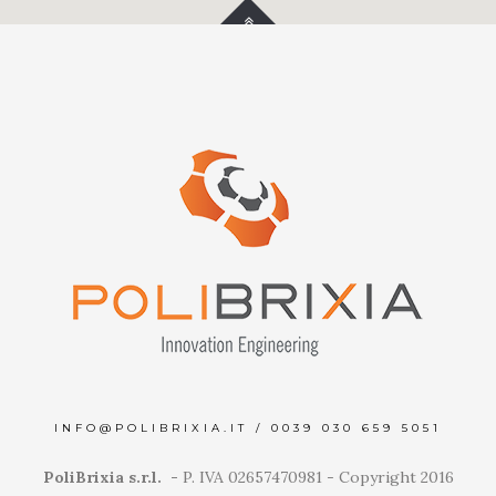
INFO@POLIBRIXIA.IT
/
0039 030 659 5051
PoliBrixia s.r.l. -
P. IVA 02657470981 - Copyright 2016