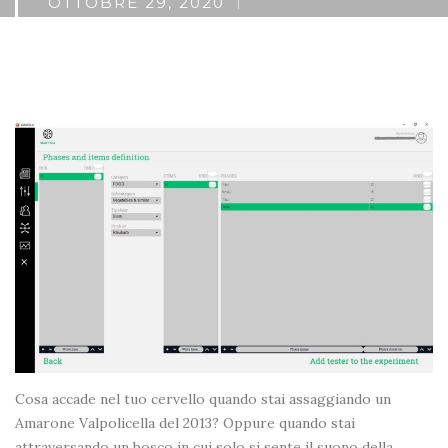
POSTED
OTTOBRE 29, 2020
ON
Cosa accade nel tuo cervello quando stai assaggiando un
Amarone Valpolicella del 2013? Oppure quando stai
attraversando un bosco in cui solo si sente il suono della