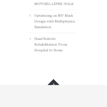
MOTORIA LEPRE-WALK
segnali
segnali
segnali
segnali
segnali
neurologici
neurologici
neurologici
neurologici
neurologici
Optimizing an NIV Mask
Design with Multiphysics
on
on
on
on
on
Simulation
FaceBook
Twitter
Google
Pinterest
LinkedIn
Hand Robotic
plus
Rehabilitation: From
Hospital to Home