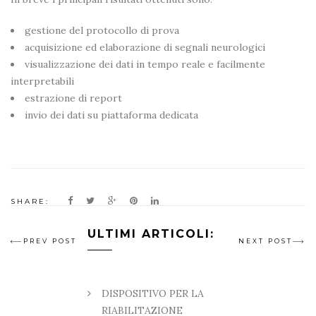
gestione del protocollo di prova
acquisizione ed elaborazione di segnali neurologici
visualizzazione dei dati in tempo reale e facilmente
interpretabili
estrazione di report
invio dei dati su piattaforma dedicata
Share
Share
Share
Share
Share
SHARE:
Navigazione
Software
Software
Software
Software
Software
ULTIMI ARTICOLI:
articoli
PREV POST
NEXT POST
per
per
per
per
per
l’elaborazione
l’elaborazione
l’elaborazione
l’elaborazione
l’elaborazione
DISPOSITIVO PER LA
di
di
di
di
di
RIABILITAZIONE