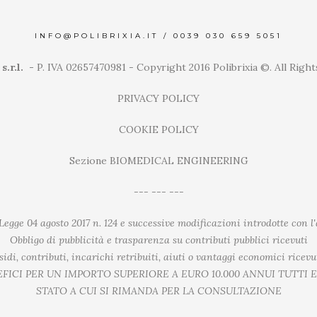
INFO@POLIBRIXIA.IT
/
0039 030 659 5051
s.r.l. -
P. IVA 02657470981 - Copyright 2016 Polibrixia ©. All Righ
PRIVACY POLICY
COOKIE POLICY
Sezione BIOMEDICAL ENGINEERING
--- --- ---
egge 04 agosto 2017 n. 124 e successive modificazioni introdotte con l'a
Obbligo di pubblicità e trasparenza su contributi pubblici ricevuti
idi, contributi, incarichi retribuiti, aiuti o vantaggi economici ricev
EFICI PER UN IMPORTO SUPERIORE A EURO 10.000 ANNUI TUTTI 
STATO A CUI SI RIMANDA PER LA CONSULTAZIONE