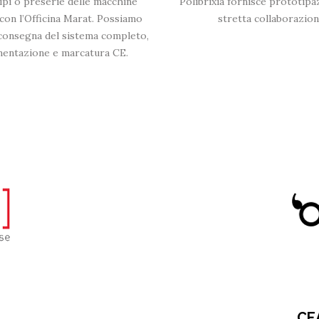
otipi o preserie delle macchine
Polibrixia fornisce prototipa
con l’Officina Marat. Possiamo
stretta collaborazion
la consegna del sistema completo,
umentazione e marcatura CE.
CE